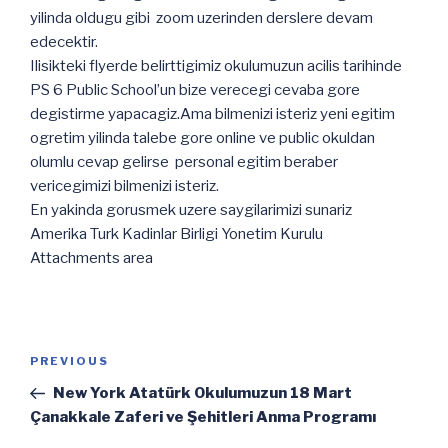
yilinda oldugu gibi zoom uzerinden derslere devam
edecektir.
Ilisikteki flyerde belirttigimiz okulumuzun acilis tarihinde
PS 6 Public School’un bize verecegi cevaba gore
degistirme yapacagiz.Ama bilmenizi isteriz yeni egitim
ogretim yilinda talebe gore online ve public okuldan
olumlu cevap gelirse personal egitim beraber
vericegimizi bilmenizi isteriz.
En yakinda gorusmek uzere saygilarimizi sunariz
Amerika Turk Kadinlar Birligi Yonetim Kurulu
Attachments area
Post
Previous
PREVIOUS
navigation
Post
New York Atatürk Okulumuzun 18 Mart
Çanakkale Zaferi ve Şehitleri Anma Programı