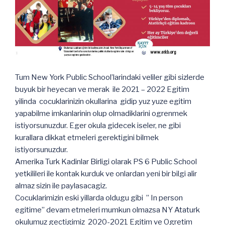
Tum New York Public School’larindaki veliler gibi sizlerde
buyuk bir heyecan ve merak ile 2021 – 2022 Egitim
yilinda cocuklarinizin okullarina gidip yuz yuze egitim
yapabilme imkanlarinin olup olmadiklarini ogrenmek
istiyorsunuzdur. Eger okula gidecek iseler, ne gibi
kurallara dikkat etmeleri gerektigini bilmek
istiyorsunuzdur.
Amerika Turk Kadinlar Birligi olarak PS 6 Public School
yetkilileri ile kontak kurduk ve onlardan yeni bir bilgi alir
almaz sizin ile paylasacagiz.
Cocuklarimizin eski yillarda oldugu gibi ” In person
egitime” devam etmeleri mumkun olmazsa NY Ataturk
okulumuz gectigimiz 2020-2021 Egitim ve Ogretim