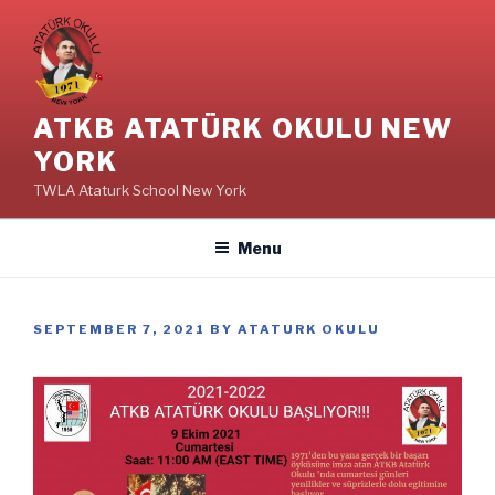
Skip
to
content
ATKB ATATÜRK OKULU NEW
YORK
TWLA Ataturk School New York
Menu
POSTED
SEPTEMBER 7, 2021
BY
ATATURK OKULU
ON