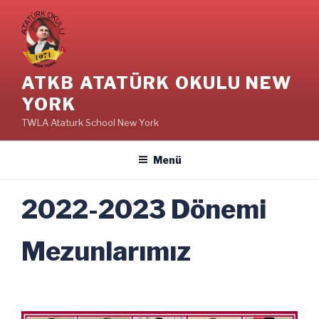
İçeriğe
geç
ATKB ATATÜRK OKULU NEW
YORK
TWLA Ataturk School New York
Menü
2022-2023 Dönemi
Mezunlarımız